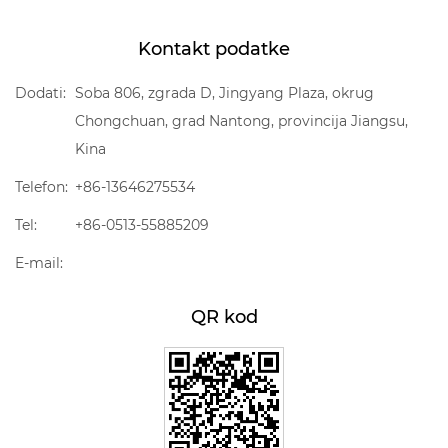
Kontakt podatke
Dodati:
Soba 806, zgrada D, Jingyang Plaza, okrug
Chongchuan, grad Nantong, provincija Jiangsu,
Kina
Telefon:
+86-13646275534
Tel:
+86-0513-55885209
E-mail:
QR kod