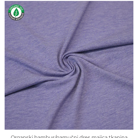
Organski bambus/pamučni dres majica tkanina