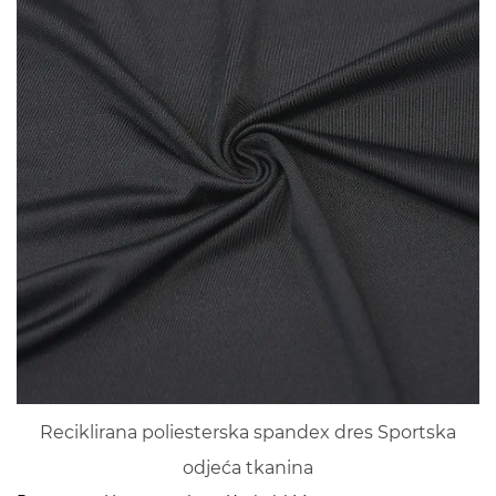
Reciklirana poliesterska spandex dres Sportska
odjeća tkanina