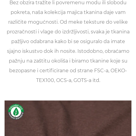
Bez obzira tražite li povremenu modu ili slobodu
pokreta, naša kolekcija majica tkanina daje vam
različite mogućnosti. Od meke teksture do velike
prozračnosti i vlage do izdržljivosti, svaka je tkanina
pažljivo odabrana kako bi se osiguralo da imate
sjajno iskustvo dok ih nosite. Istodobno, obraćamo
pažnju na zaštitu okoliša i biramo tkanine koje su
bezopasne i certificirane od strane FSC-a, OEKO-
TEX100, OCS-a, GOTS-a itd.