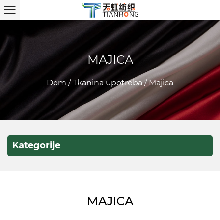
MAJICA
Dom
/
Tkanina upotreba
/
Majica
Kategorije
MAJICA