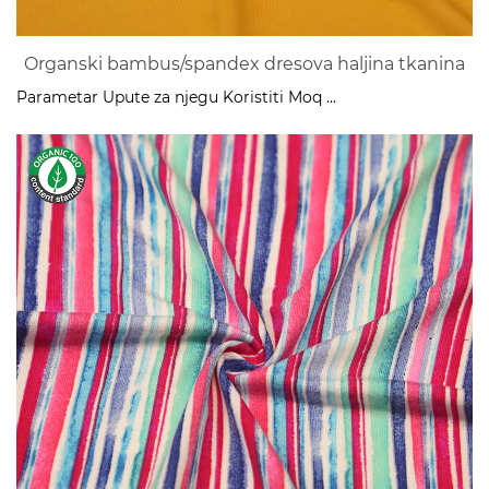
Organski bambus/spandex dresova haljina tkanina
Parametar Upute za njegu Koristiti Moq ...